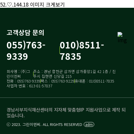
52.♡.144.18
이미지 크게보기
고객상담 문의
055)763-
010)8511-
9339
7835
회사명 : (주)그
주소 : 경남 합천군 삼가면 삼가중앙1길 42 1층 / 진
린이엔씨
주시 집현면 신당길 215
전화 : 055)763-9339
팩스 : 055)763-9229
휴대폰 : 010)8511-7835
사업자 번호 : 613-81-57837
경남서부지식재산센터의 지자체 맞춤형IP 지원사업으로 제작 되
었습니다.
ⓒ 2023. 그린이엔씨. ALL RIGHTS RESERVED
adm